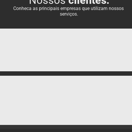
N
o
s
s
o
s
c
l
i
e
n
t
e
s
:
C
o
n
h
e
c
a
a
s
p
r
i
n
c
i
p
a
i
s
e
m
p
r
e
s
a
s
q
u
e
u
t
i
l
i
z
a
m
n
o
s
s
o
s
s
e
r
v
i
ç
o
s
.